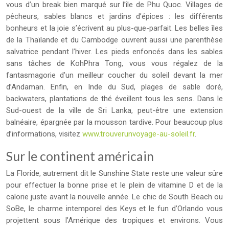
vous d’un break bien marqué sur l’île de Phu Quoc. Villages de
pêcheurs, sables blancs et jardins d’épices : les différents
bonheurs et la joie s’écrivent au plus-que-parfait. Les belles îles
de la Thaïlande et du Cambodge ouvrent aussi une parenthèse
salvatrice pendant l’hiver. Les pieds enfoncés dans les sables
sans tâches de KohPhra Tong, vous vous régalez de la
fantasmagorie d’un meilleur coucher du soleil devant la mer
d’Andaman. Enfin, en Inde du Sud, plages de sable doré,
backwaters, plantations de thé éveillent tous les sens. Dans le
Sud-ouest de la ville de Sri Lanka, peut-être une extension
balnéaire, épargnée par la mousson tardive. Pour beaucoup plus
d’informations, visitez
www.trouverunvoyage-au-soleil.fr
.
Sur le continent américain
La Floride, autrement dit le Sunshine State reste une valeur sûre
pour effectuer la bonne prise et le plein de vitamine D et de la
calorie juste avant la nouvelle année. Le chic de South Beach ou
SoBe, le charme intemporel des Keys et le fun d’Orlando vous
projettent sous l’Amérique des tropiques et environs. Vous