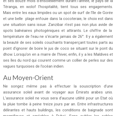
et ses douze mois d’ensoleillement durant l’année, le pays de la
Téranga, en wolof l’hospitalité, tient tous ses engagements.
Mais entre les eaux limpides ou un spot de surf de l’île de Gorée
et une belle plage enfouie dans la cocoteraie, le choix est dans
une situation sans issue. Zanzibar n’est pas non plus avide de
spots balnéaires photogéniques et attirants. Le chiffre de la
température de l’eau ne s’écarte jamais de 26°. Il y a également
la beauté de ses soleils couchants transperçant toutes parts au
point d’ignorer de boire le jus de coco se situant sur le pont du
dhow. Lorsqu’on en a marre de l’hiver, enfin, il y a les Maldives et
ses îles du nord qui courent comme un collier de perles sur des
vagues turquoises de l’océan indien.
Au Moyen-Orient
Ne songez même pas à effectuer la souscription d’une
assurance soleil avant de voyager aux Émirats arabes unis.
L’assurance soleil ne vous sera d’aucune utilité pour un Etat où
la pluie tombe à peine treize jours par an. Entre infrastructures
délirantes et hauts buildings, les conditions de baignade sont